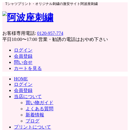
Tシャツプリント・オリジナル刺繍の激安サイト阿波座刺繍
お客様専用電話:
0120-957-774
平日10:00〜17:00 営業・勧誘の電話はおやめ下さい
ログイン
会員登録
問い合せ
カートを見る
HOME
ログイン
会員登録
当店について
買い物ガイド
よくある質問
新着情報
ブログ
プリントについて