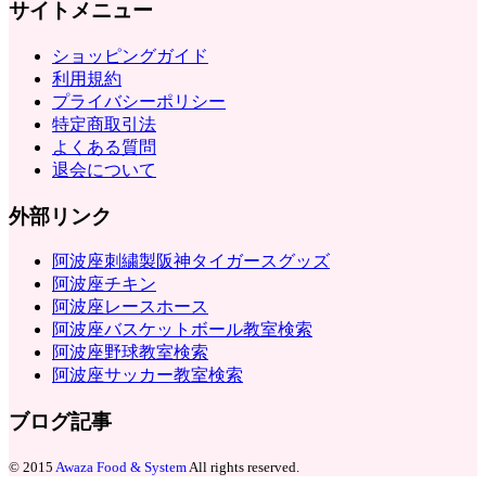
サイトメニュー
ショッピングガイド
利用規約
プライバシーポリシー
特定商取引法
よくある質問
退会について
外部リンク
阿波座刺繍製阪神タイガースグッズ
阿波座チキン
阿波座レースホース
阿波座バスケットボール教室検索
阿波座野球教室検索
阿波座サッカー教室検索
ブログ記事
© 2015
Awaza Food & System
All rights reserved.️