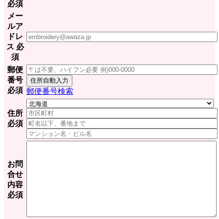
必須
メー
ルア
ドレ
ス
必
須
郵便
番号
住所自動入力
必須
郵便番号検索
住所
必須
お問
合せ
内容
必須