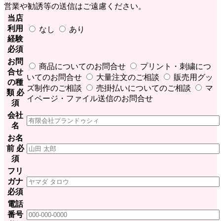
営業や勧誘等の送信はご遠慮ください。
当店
利用
なし
あり
経験
必須
お問
商品についてのお問合せ
プリント・刺繍につ
合せ
いてのお問合せ
大量注文のご相談
販売用グッ
の種
ズ制作のご相談
売掛払いについてのご相談
マ
類
必
イページ・ファイル送信のお問合せ
須
会社
名
お名
前
必
須
フリ
ガナ
必須
電話
番号