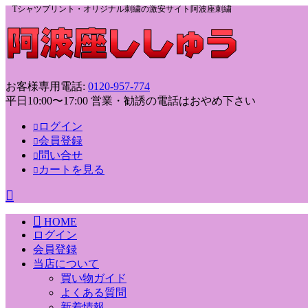
Tシャツプリント・オリジナル刺繍の激安サイト阿波座刺繍
お客様専用電話:
0120-957-774
平日10:00〜17:00 営業・勧誘の電話はおやめ下さい
ログイン
会員登録
問い合せ
カートを見る
HOME
ログイン
会員登録
当店について
買い物ガイド
よくある質問
新着情報