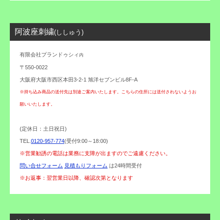
阿波座刺繍
(ししゅう)
有限会社プランドゥシィ
内
〒550-0022
大阪府大阪市西区本田3-2-1 旭洋セブンビル8F-A
※持ち込み商品の送付先は別途ご案内いたします。こちらの住所には送付されないようお
願いいたします。
(定休日：土日祝日)
TEL.
0120-957-774
(受付9:00～18:00)
※営業勧誘の電話は業務に支障が出ますのでご遠慮ください。
問い合せフォーム
見積もりフォーム
は24時間受付
※お返事：翌営業日以降、確認次第となります